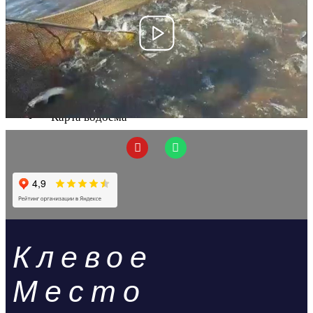
Гостиница
Приготовить рыбу
Прокат инвентаря
Магазин
Правила ловли
Цены и время
Карта водоема
Новости
Контакты
X
Клевое
Место