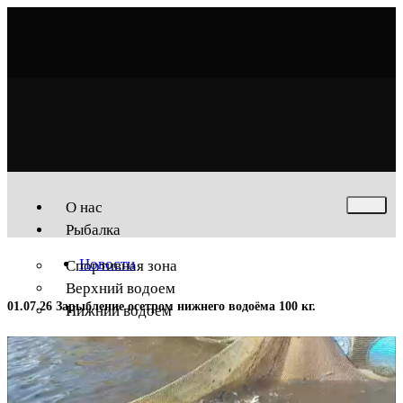
О нас
Рыбалка
Новости
Спортивная зона
Верхний водоем
01.07.26 Зарыбление осетром нижнего водоёма 100 кг.
Нижний водоем
Услуги
Беседки