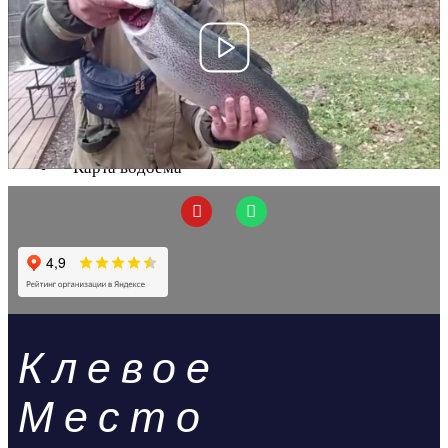
Гостиница
Приготовить рыбу
Прокат инвентаря
Магазин
Правила ловли
Цены и время
Карта водоема
Новости
Контакты
X
Клевое
Место