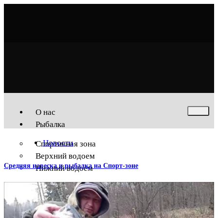
О нас
Рыбалка
Новости
Спортивная зона
Верхний водоем
Средняя навеска и рыбалка на Спорт-зоне
Нижний водоем
Услуги
Беседки