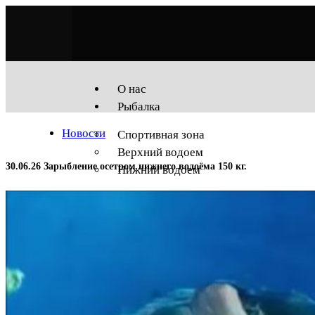
О нас
Рыбалка
Новости
Спортивная зона
Верхний водоем
30.06.26 Зарыбление осетром нижнего водоёма 150 кг.
Нижний водоем
Услуги
Беседки
Гостиница
Приготовить рыбу
Прокат инвентаря
Магазин