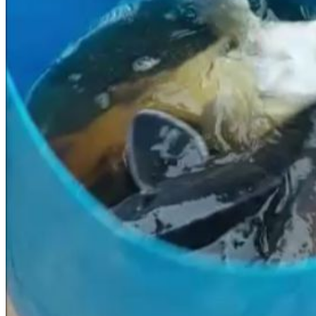
Правила ловли
Цены и время
Карта водоема
Новости
Контакты
X