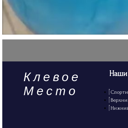
Наши
Клевое
Место
Спорти
Верхни
Нижни